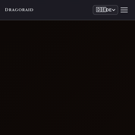
Dragoraid
🇩🇪
DE