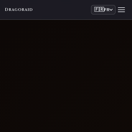
Dragoraid
🇫🇷
FR